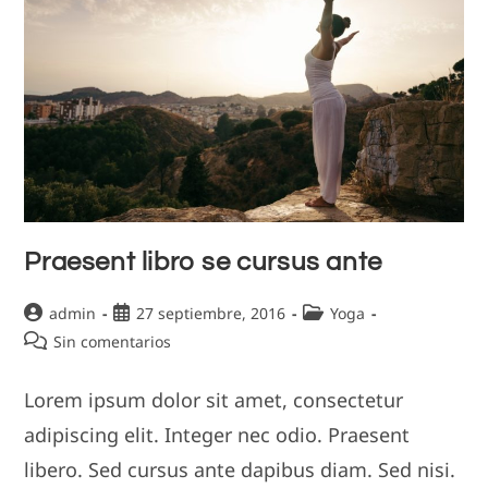
Praesent libro se cursus ante
Autor
Publicación
Categoría
admin
27 septiembre, 2016
Yoga
de
de
de
Comentarios
Sin comentarios
la
la
la
de
entrada:
entrada:
entrada:
la
Lorem ipsum dolor sit amet, consectetur
entrada:
adipiscing elit. Integer nec odio. Praesent
libero. Sed cursus ante dapibus diam. Sed nisi.