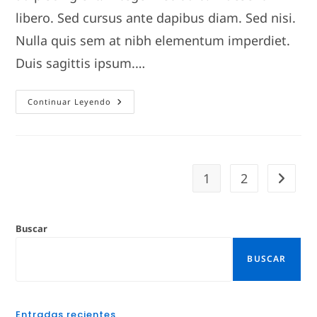
libero. Sed cursus ante dapibus diam. Sed nisi.
Nulla quis sem at nibh elementum imperdiet.
Duis sagittis ipsum.…
Duis
Continuar Leyendo
Sagitis
Ipsum
Prasent
1
2
Ir a la 
Buscar
BUSCAR
Entradas recientes