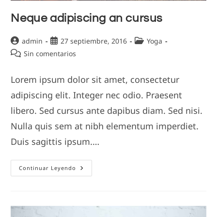
Neque adipiscing an cursus
Autor
Publicación
Categoría
admin
27 septiembre, 2016
Yoga
de
de
de
Comentarios
Sin comentarios
la
la
la
de
entrada:
entrada:
entrada:
la
Lorem ipsum dolor sit amet, consectetur
entrada:
adipiscing elit. Integer nec odio. Praesent
libero. Sed cursus ante dapibus diam. Sed nisi.
Nulla quis sem at nibh elementum imperdiet.
Duis sagittis ipsum.…
Neque
Continuar Leyendo
Adipiscing
An
Cursus