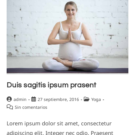
Duis sagitis ipsum prasent
Autor
Publicación
Categoría
admin
27 septiembre, 2016
Yoga
de
de
de
Comentarios
Sin comentarios
la
la
la
de
entrada:
entrada:
entrada:
la
Lorem ipsum dolor sit amet, consectetur
entrada:
adipiscing elit. Integer nec odio. Praesent