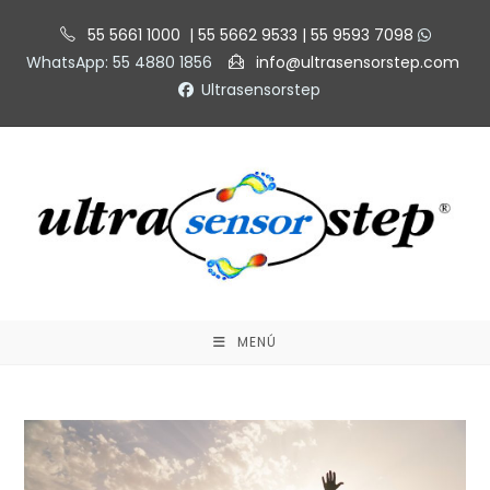
Saltar
55 5661 1000 | 55 5662 9533 | 55 9593 7098
al
WhatsApp: 55 4880 1856
info@ultrasensorstep.com
contenido
Ultrasensorstep
MENÚ