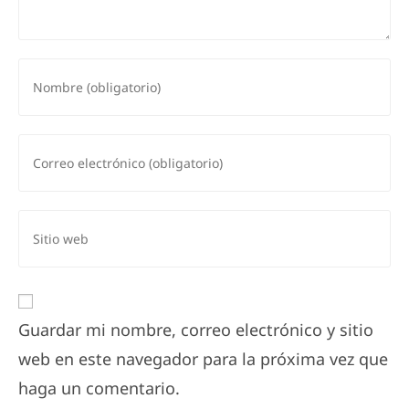
Introduce
tu
nombre
o
Introduce
nombre
tu
de
dirección
usuario
de
Introduce
para
correo
la
comentar
para
URL
comentar
de
tu
Guardar mi nombre, correo electrónico y sitio
web
web en este navegador para la próxima vez que
(opcional)
haga un comentario.