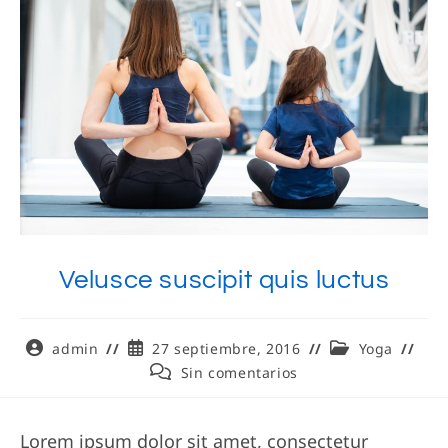
Velusce suscipit quis luctus
Autor
Publicación
Categoría
admin
27 septiembre, 2016
Yoga
de
de
de
Comentarios
Sin comentarios
la
la
la
de
entrada:
entrada:
entrada:
la
entrada:
Lorem ipsum dolor sit amet, consectetur